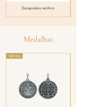
Escapulário acrílico
Medalhas
ME204
ME52