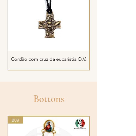
Cordão com cruz da eucaristia O.V.
Cordão com cruz 
Bottons
B09
B26