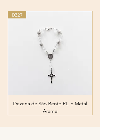
DZ27
DZ25
Dezena de São Bento PL. e Metal
Dezena Pérola N. Sr
Arame