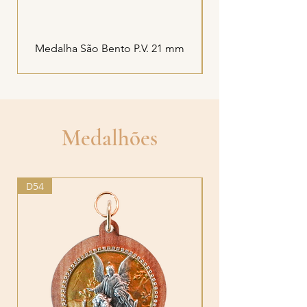
Medalha São Bento P.V. 21 mm
Medalha N Sra das G
Medalhões
D54
D54