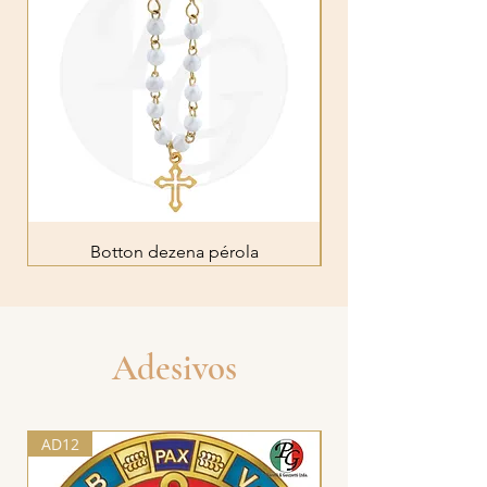
Botton dezena pérola
Adesivos
AD12
AD03