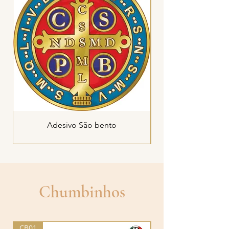
Adesivo São bento
Chumbinhos
CB01
CB01