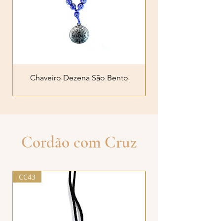
Chaveiro Dezena São Bento
Chaveiro São Bent
Cordão com Cruz
CC43
CC09