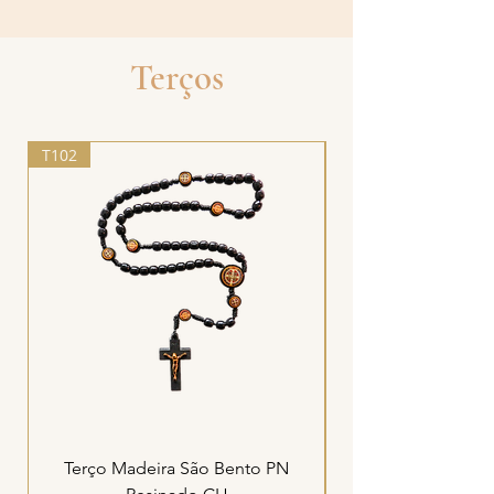
Terços
T102
T51
Terço Madeira São Bento PN