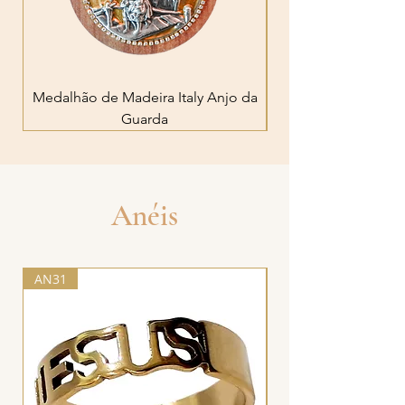
Medalhão de Madeira Italy Anjo da
Medalhão de Madei
Guarda
Anéis
AN31
AN18