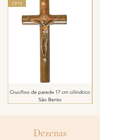
CP15
CP16
Crucifixo de parede 17 cm cilíndrico
Crucifixo de parede 
São Bento
Dezenas