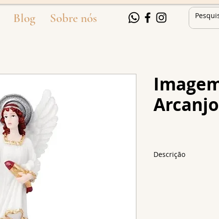
Blog
Sobre nós
Imagem
Arcanjo
Descrição
Tamanhos:
7 cm
12 cm
15 cm
20 cm