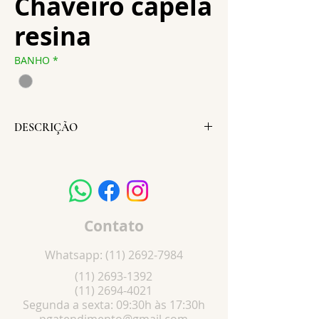
Chaveiro capela
resina
BANHO
*
DESCRIÇÃO
Altura:
10 cm
Largura:
3 cm
Peso:
12 g
Contato
Whatsapp:
(11) 2692-7984
(11) 2693-1392
(11) 2694-4021
Segunda a sexta: 09:30h às 17:30h