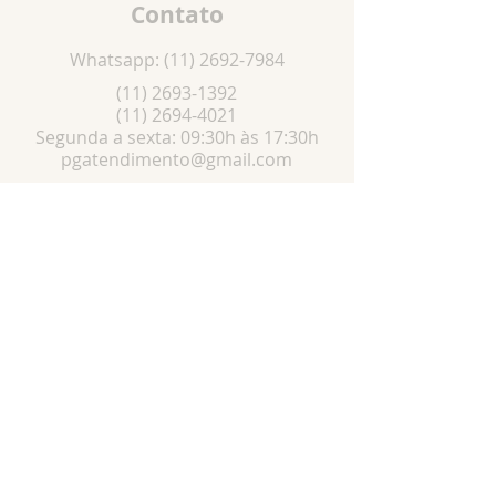
Contato
Whatsapp:
(11) 2692-7984
(11) 2693-1392
(11) 2694-4021
Segunda a sexta: 09:30h às 17:30h
pgatendimento@gmail.com
Localização
R. Pedro Vaz de Campos, 58 -Pari, São
Paulo - SP,
03022-050
Especialista em: Artigos religiosos, ,Artigos
religiosos católicos, produtos católicos,
artigos católicos, Santos católicos, Terços,
Medalhas, escapulários, Imagens de gesso e
resina, bottons, dezenas, novenas, chaveiros,
canetas, etc...
© Todos os direitos reservados a