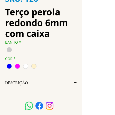
Terço perola
redondo 6mm
com caixa
BANHO
*
COR
*
DESCRIÇÃO
Altura:
45 cm
Largura:
2 cm
Cruz:
2 x 4 cm
Peso:
13 g