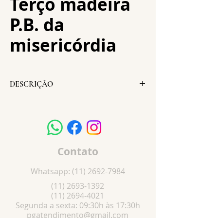
Terço madeira
P.B. da
misericórdia
DESCRIÇÃO
Altura:
73 cm
Largura:
4,5 cm
Cruz:
2,5 x 4,5 cm
Peso:
20 g
Contato
Whatsapp:
(11) 2692-7984
(11) 2693-1392
(11) 2694-4021
Segunda a sexta: 09:30h às 17:30h
pgatendimento@gmail.com