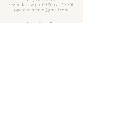
Segunda a sexta: 09:30h às 17:30h
pgatendimento@gmail.com
Localização
R. Pedro Vaz de Campos, 58 -Pari, São
Paulo - SP,
03022-050
Especialista em: Artigos religiosos, ,Artigos
religiosos católicos, produtos católicos,
artigos católicos, Santos católicos, Terços,
Medalhas, escapulários, Imagens de gesso e
resina, bottons, dezenas, novenas, chaveiros,
canetas, etc...
© Todos os direitos reservados a
Piorelli&Guizzetti.