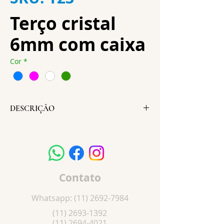
Terço cristal
6mm com caixa
Cor
*
DESCRIÇÃO
Altura:
54 cm
Largura:
2,5 cm
Cruz:
4 x 2,5 cm
Peso:
32 g
Contato
Whatsapp:
(11) 2692-7984
(11) 2693-1392
(11) 2694-4021