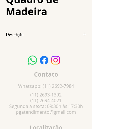
Madeira
Descrição
Altura: 10 cm
Largura: 07 cm
Pesonalizável com todos os Santos
Contato
Whatsapp:
(11) 2692-7984
(11) 2693-1392
(11) 2694-4021
Segunda a sexta: 09:30h às 17:30h
pgatendimento@gmail.com
Localização