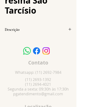
resina São
Tarcísio
Descrição
Tamanhos:
20 cm
Contato
Whatsapp:
(11) 2692-7984
(11) 2693-1392
(11) 2694-4021
Segunda a sexta: 09:30h às 17:30h
pgatendimento@gmail.com
Localização