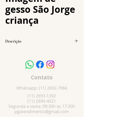
gesso São Jorge
criança
Descrição
Altura:
9 cm
Largura:
5 cm
Profundidade:
3,5 cm
Peso:
84 g
Contato
Whatsapp:
(11) 2692-7984
(11) 2693-1392
(11) 2694-4021
Segunda a sexta: 09:30h às 17:30h
pgatendimento@gmail.com