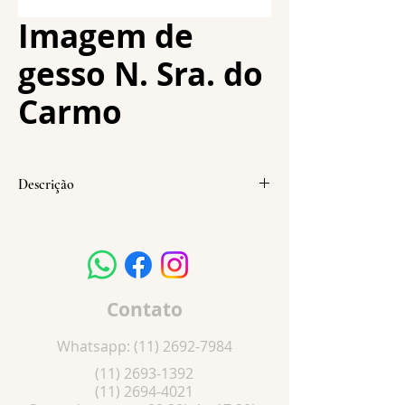
Imagem de
gesso N. Sra. do
Carmo
Descrição
Altura:
20 cm
Largura:
7 cm
Profundidade:
4 cm
Peso:
245 g
Contato
Whatsapp:
(11) 2692-7984
(11) 2693-1392
(11) 2694-4021