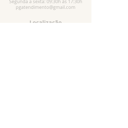
Segunda a sexta: 09:30h às 17:30h
pgatendimento@gmail.com
Localização
R. Pedro Vaz de Campos, 58 -Pari, São
Paulo - SP,
03022-050
Especialista em: Artigos religiosos, ,Artigos
religiosos católicos, produtos católicos,
artigos católicos, Santos católicos, Terços,
Medalhas, escapulários, Imagens de gesso e
resina, bottons, dezenas, novenas, chaveiros,
canetas, etc...
© Todos os direitos reservados a
Piorelli&Guizzetti.