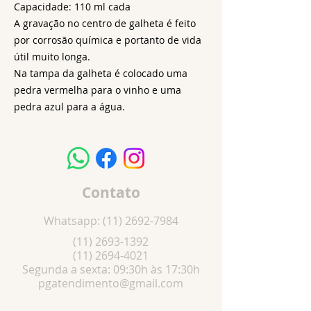
Capacidade: 110 ml cada
A gravação no centro de galheta é feito
por corrosão química e portanto de vida
útil muito longa.
Na tampa da galheta é colocado uma
pedra vermelha para o vinho e uma
pedra azul para a água.
Contato
Whatsapp:
(11) 2692-7984
(11) 2693-1392
(11) 2694-4021
Segunda a sexta: 09:30h às 17:30h
pgatendimento@gmail.com