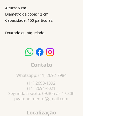
Altura: 6 cm.
Diâmetro da copa: 12 cm.
Capacidade: 150 partículas.
Dourado ou niquelado.
Contato
Whatsapp:
(11) 2692-7984
(11) 2693-1392
(11) 2694-4021
Segunda a sexta: 09:30h às 17:30h
pgatendimento@gmail.com
Localização