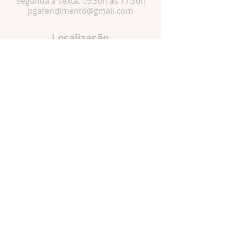
Segunda a sexta: 09:30h às 17:30h
pgatendimento@gmail.com
Localização
R. Pedro Vaz de Campos, 58 -Pari, São
Paulo - SP,
03022-050
Especialista em: Artigos religiosos, ,Artigos
religiosos católicos, produtos católicos,
artigos católicos, Santos católicos, Terços,
Medalhas, escapulários, Imagens de gesso e
resina, bottons, dezenas, novenas, chaveiros,
canetas, etc...
© Todos os direitos reservados a
Piorelli&Guizzetti.