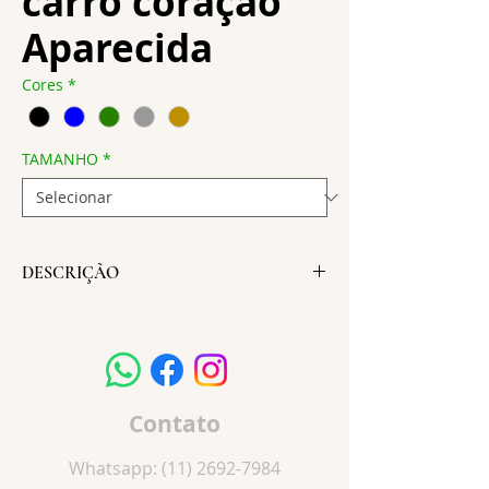
carro coração
Aparecida
Cores
*
TAMANHO
*
DESCRIÇÃO
Altura:
11 cm
Largura:
5,5 cm
Peso:
3 g
Contato
Whatsapp:
(11) 2692-7984