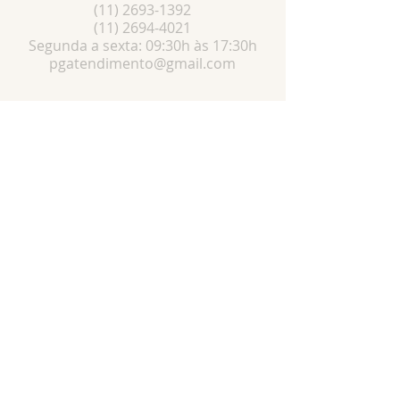
(11) 2693-1392
(11) 2694-4021
Segunda a sexta: 09:30h às 17:30h
pgatendimento@gmail.com
Localização
R. Pedro Vaz de Campos, 58 -Pari, São
Paulo - SP,
03022-050
Especialista em: Artigos religiosos, ,Artigos
religiosos católicos, produtos católicos,
artigos católicos, Santos católicos, Terços,
Medalhas, escapulários, Imagens de gesso e
resina, bottons, dezenas, novenas, chaveiros,
canetas, etc...
© Todos os direitos reservados a
Piorelli&Guizzetti.