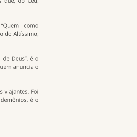
s que, do Céu, 
: “Quem como 
 do Altíssimo, 
 de Deus”, é o 
quem anuncia o 
 viajantes. Foi 
demônios, é o 