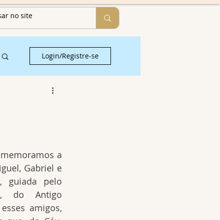
Login/Registre-se
comemoramos a 
guel, Gabriel e 
a, guiada pelo 
u, do Antigo 
esses amigos, 