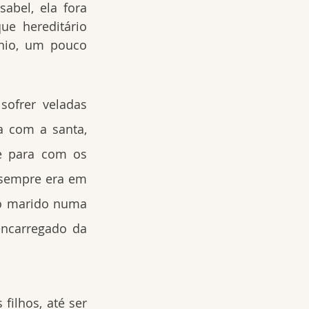
abel, ela fora 
ue hereditário 
nio, um pouco 
ofrer veladas 
 com a santa, 
e para com os 
sempre era em 
o marido numa 
encarregado da 
ilhos, até ser 