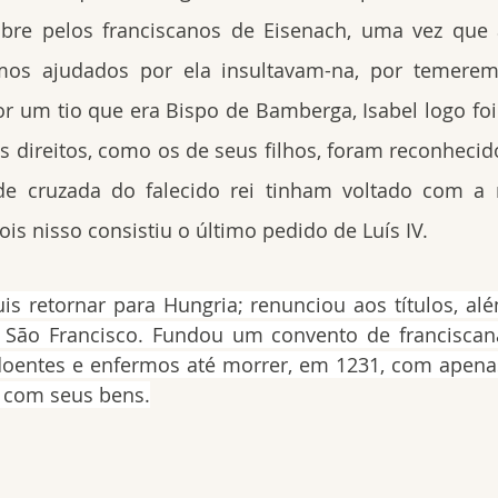
bre pelos franciscanos de Eisenach, uma vez que
os ajudados por ela insultavam-na, por temerem
or um tio que era Bispo de Bamberga, Isabel logo fo
eus direitos, como os de seus filhos, foram reconhecid
e cruzada do falecido rei tinham voltado com a 
ois nisso consistiu o último pedido de Luís IV.
is retornar para Hungria; renunciou aos títulos, alé
 São Francisco. Fundou um convento de franciscana
 doentes e enfermos até morrer, em 1231, com apena
o com seus bens.