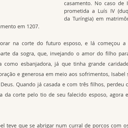
casamento. No caso de Is
prometida a Luís IV (duq
da Turíngia) em matrimô
imento em 1207.
morar na corte do futuro esposo, e lá começou a s
arte da sogra, que, invejando o amor do filho para
la como esbanjadora, já que tinha grande caridad
oração e generosa em meio aos sofrimentos, Isabel 
 Deus. Quando já casada e com três filhos, perdeu 
sa da corte pelo tio de seu falecido esposo, agora 
l teve que se abrigar num curral de porcos com os f