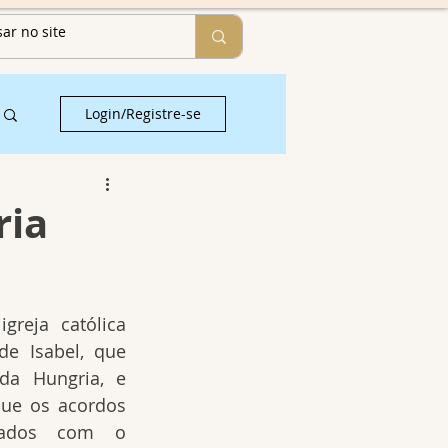
Login/Registre-se
ria
reja católica 
de Isabel, que  
da Hungria, e 
e os acordos 
ados com o 