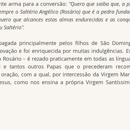
te arma para a conversão: 
“Quero que saiba que, a pr
empre o Saltério Angélico (Rosário) que é a pedra fund
uero que alcances estas almas endurecidas e as conqui
 Saltério”.
pagada principalmente pelos filhos de São Doming
ovação e foi enriquecida por muitas indulgências. Es
o Rosário – é rezado praticamente em todas as língua
I e tantos outros Papas que o precederam recom
 oração, com a qual, por intercessão da Virgem Mar
Jesus, como nos ensina a própria Virgem Santíssim