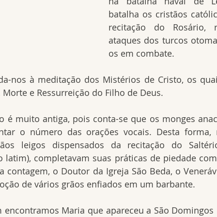
na batalha naval de Le
batalha os cristãos católi
recitação do Rosário, r
ataques dos turcos otom
os em combate.
da-nos à meditação dos Mistérios de Cristo, os qua
 Morte e Ressurreição do Filho de Deus.
o é muito antiga, pois conta-se que os monges anac
ntar o número das orações vocais. Desta forma, 
ãos leigos dispensados da recitação do Saltéri
o latim), completavam suas práticas de piedade com 
a contagem, o Doutor da Igreja São Beda, o Venerável (
doção de vários grãos enfiados em um barbante.
 encontramos Maria que apareceu a São Domingos e 