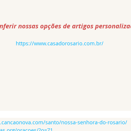
ferir nossas opções de artigos personalizad
https://www.casadorosario.com.br/
o.cancaonova.com/santo/nossa-senhora-do-rosario/
as.org/oracoes/?o=71