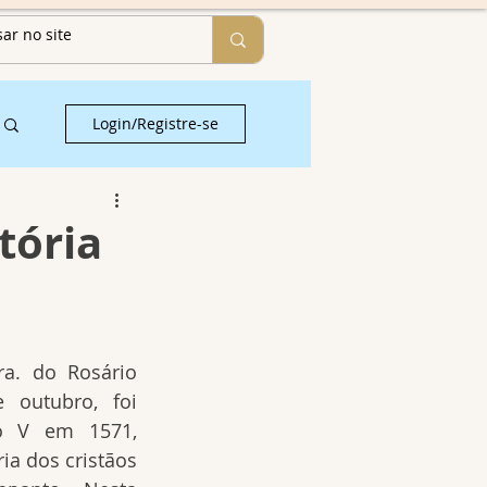
Login/Registre-se
tória
ra. do Rosário 
outubro, foi 
o V em 1571, 
ia dos cristãos 