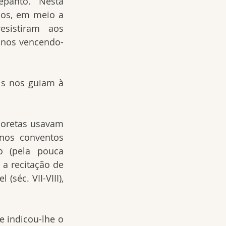
panto. Nesta 
cos, em meio a 
esistiram aos 
anos vencendo-
is nos guiam à 
oretas usavam 
nos conventos 
o (pela pouca 
a recitação de 
séc. VII-VIII), 
indicou-lhe o 