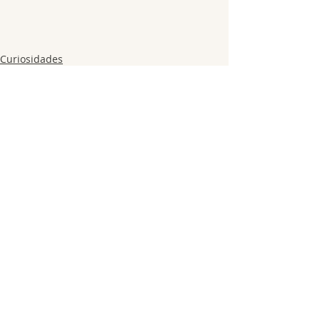
Curiosidades
Posts recentes
Ver tudo